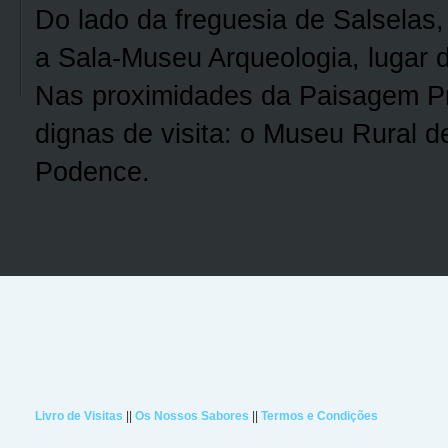
Do lado da freguesia de Salselas
a Sala-Museu Arqueologia, lugar d
Nas proximidades da Paisagem Pr
dignas de visita: o Museu Rural 
Podence.
Livro de Visitas
||
Os Nossos Sabores
||
Termos e Condições